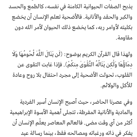
يذبح الصفات الحيوانية الكامنة في نفسه، كالطمع والحسد
والكبر والحقد والأنانية. فالأضحية تعلم الإنسان أن يخضع
بكليته لأوامر ربه، كما يخضع ذلك الحيوان لأمر الله دون
مقاومة.
ولهذا قال القرآن الكريم بوضوح: ﴿لَن يَنَالَ اللَّهَ لُحُومُهَا وَلَا
دِمَاؤُهَا وَلَٰكِن يَنَالُهُ التَّقْوَىٰ مِنكُمْ﴾. فإذا غابت التقوى عن
القلوب، تحولت الأضحية إلى مجرد احتفال بلا روح وعادة
للأكل والولائم.
وفي عصرنا الحاضر، حيث أصبح الإنسان أسير الفردية
والمادية والأنانية المفرطة، تتجلى أهمية الأسوة الإبراهيمية
أكثر من أي وقت مضى. فالعالم المعاصر يعلّم الإنسان أن
يفكر في ذاته ورغباته ومصالحه فقط، بينما رسالة عيد