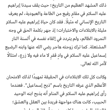
ذلك المشهد العظيم من التاريخ؛ حيث يقف سيدنا إبراهيم
عليه السلام في مقامٍ رفيع من الطاعة والعبودية، لم يعرف
التاريخ الإنساني له مثيلًا. فقد كان حياة إبراهيم عليه السلام
مليئة بالابتلاءات والاختبارات؛ إذ جهر بكلمة الحق في وجه
النمرود الظالم، ولم يتردد في إلقاء نفسه في ألسنة النار
المشتعلة. كما ترك زوجته هاجر رضي الله عنها وابنه الرضيع
إسماعيل عليه السلام في وادٍ قفرٍ لا ماء فيه ولا زرع، امتثالًا
لأمر الله تعالى.
وكانت كل تلك الابتلاءات في الحقيقة تمهيدًا لذلك الامتحان
الأعظم الذي عرفه التاريخ باسم “ذبح إسماعيل”. فعندما
رأى إبراهيم عليه السلام في المنام أنه يذبح ابنه الوحيد
الحبيب، كانت هناك مواجهة فريدة بين العقل والعشق؛