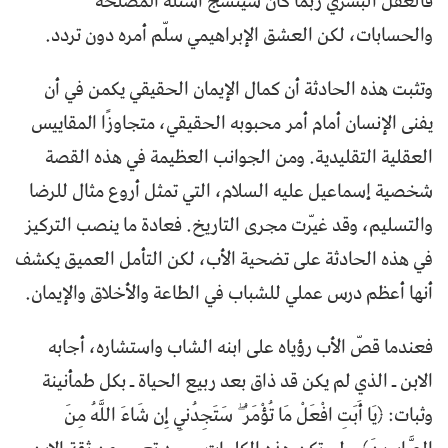
فالعقل البشري ربما كان سينسج أسئلة المصلحة
والحسابات، لكن العشق الإبراهيمي سلّم أمره دون تردد.
وتثبت هذه الحادثة أن كمال الإيمان الحقيقي يكمن في أن
يفنى الإنسان أمام أمر محبوبه الحقيقي، متجاوزًا المقاييس
العقلية التقليدية. ومن الجوانب العظيمة في هذه القصة
شخصية إسماعيل عليه السلام، التي تمثل أروع مثال للرضا
والتسليم، وقد غيّرت مجرى التاريخ. فعادة ما ينصب التركيز
في هذه الحادثة على تضحية الأب، لكن التأمل العميق يكشف
أنها أعظم درس عملي للشباب في الطاعة والأخلاق والإيمان.
فعندما قصّ الأب رؤياه على ابنه الشاب واستشاره، أجابه
الابن ـ الذي لم يكن قد ذاق بعد ربيع الحياة ـ بكل طمأنينة
وثبات: ﴿يَا أَبَتِ افْعَلْ مَا تُؤْمَرُ ۖ سَتَجِدُنِي إِن شَاءَ اللَّهُ مِنَ