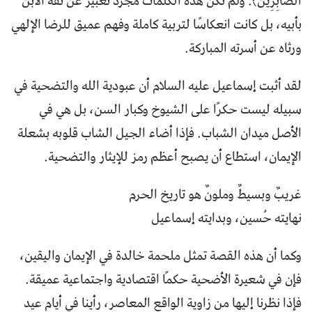
الصَّابِرِينَ﴾. ولم تكن هذه الكلمات مجرد تعبير عن ثقة الابن
بأبيه، بل كانت انعكاسًا لتربية كاملة وفهم عميق للرضا الإلهي
ورثاه عن أسرته المباركة.
لقد أثبت إسماعيل عليه السلام أن عبودية الله والتضحية في
سبيله ليست حكرًا على الشيوخ وكبار السن، بل هي في
الأصل ميدان الشباب. فإذا أضاء الجيل الشاب قلوبه بشعلة
الإيمان، استطاع أن يصبح أعظم رمز للإيثار والتضحية.
غريبٌ وبسيطٌ وملونٌ هو تاريخ الحرم
نهايته حُسين، وبدايته إسماعيل
وكما أن هذه القصة تمثل ملحمة خالدة في الإيمان واليقين،
فإن في شعيرة الأضحية حكمًا اقتصادية واجتماعية عميقة.
فإذا نظرنا إليها من زاوية الواقع المعاصر، رأينا في أيام عيد