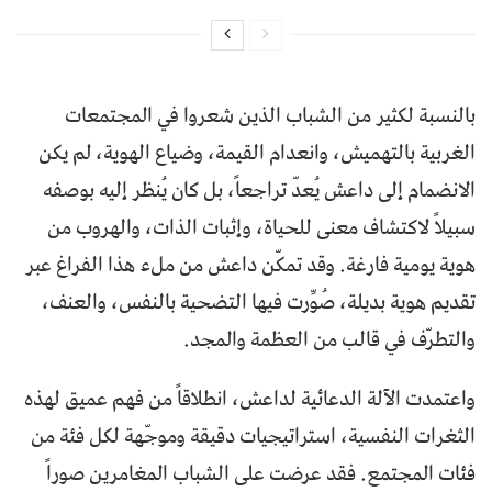
بالنسبة لكثير من الشباب الذين شعروا في المجتمعات
الغربية بالتهميش، وانعدام القيمة، وضياع الهوية، لم يكن
الانضمام إلى داعش يُعدّ تراجعاً، بل كان يُنظر إليه بوصفه
سبيلاً لاكتشاف معنى للحياة، وإثبات الذات، والهروب من
هوية يومية فارغة. وقد تمكّن داعش من ملء هذا الفراغ عبر
تقديم هوية بديلة، صُوِّرت فيها التضحية بالنفس، والعنف،
والتطرّف في قالب من العظمة والمجد.
واعتمدت الآلة الدعائية لداعش، انطلاقاً من فهم عميق لهذه
الثغرات النفسية، استراتيجيات دقيقة وموجّهة لكل فئة من
فئات المجتمع. فقد عرضت على الشباب المغامرين صوراً