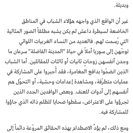
وبديلة.
غير أن الواقع الذي واجهه هؤلاء الشباب في المناطق
الخاضعة لسيطرة داعش لم يكن يشبه مطلقاً الصور المثالية
التي رُسمت لهم. فالعديد من النساء الغربيات اللواتي
توجّهن إلى سوريا أملاً في حياة “المدينة الفاضلة” سرعان ما
وجدن أنفسهن زوجاتٍ ثانيات أو ثالثات للمقاتلين. أما الشباب
الذين انضمّوا بدافع المغامرة، فقد أُجبروا على المشاركة في
عمليات متطرّفة، ومشاهدة إعدامات وحشية، أو التحوّل هم
أنفسهم إلى أدوات للعنف. وبعض الوافدين الجدد الذين
تجرؤوا على الاعتراض، سقطوا ضحايا للظلم ذاته الذي جاؤوا
للمشاركة فيه.
ومع ذلك، لم يؤدِّ الاصطدام بهذه الحقائق المروّعة دائماً إلى