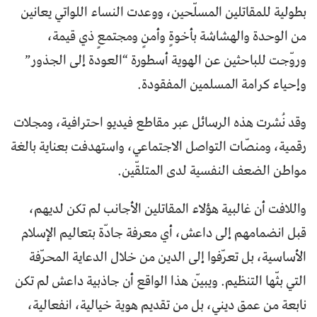
بطولية للمقاتلين المسلّحين، ووعدت النساء اللواتي يعانين
من الوحدة والهشاشة بأخوةٍ وأمنٍ ومجتمعٍ ذي قيمة،
وروّجت للباحثين عن الهوية أسطورة “العودة إلى الجذور”
وإحياء كرامة المسلمين المفقودة.
وقد نُشرت هذه الرسائل عبر مقاطع فيديو احترافية، ومجلات
رقمية، ومنصّات التواصل الاجتماعي، واستهدفت بعناية بالغة
مواطن الضعف النفسية لدى المتلقّين.
واللافت أن غالبية هؤلاء المقاتلين الأجانب لم تكن لديهم،
قبل انضمامهم إلى داعش، أي معرفة جادّة بتعاليم الإسلام
الأساسية، بل تعرّفوا إلى الدين من خلال الدعاية المحرّفة
التي بثّها التنظيم. ويبيّن هذا الواقع أن جاذبية داعش لم تكن
نابعة من عمق ديني، بل من تقديم هوية خيالية، انفعالية،