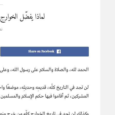
لماذا يفضّل الخوارج 
نع
Share on Facebook
الحمد لله، والصلاة والسلام على رسول الله، وعلى 
لن تجد في التاريخ كلّه، قديمِه وحديثِه، موضعًا وا
المشركين، ثم أقاموا فيها حكم الإسلام والمسلمين،
وكذلك لن تجد في تاريخ الخوارج كلّه من خرج منه