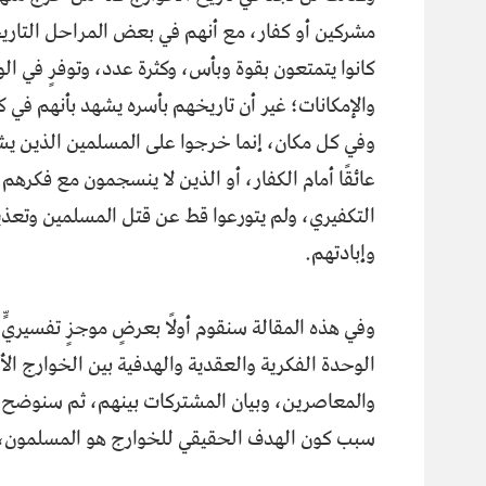
مشركين أو كفار، مع أنهم في بعض المراحل التاري
كانوا يتمتعون بقوة وبأس، وكثرة عدد، وتوفرٍ في ال
والإمكانات؛ غير أن تاريخهم بأسره يشهد بأنهم في ك
وفي كل مكان، إنما خرجوا على المسلمين الذين يش
عائقًا أمام الكفار، أو الذين لا ينسجمون مع فكرهم
التكفيري، ولم يتورعوا قط عن قتل المسلمين وتعذ
وإبادتهم.
وفي هذه المقالة سنقوم أولًا بعرضٍ موجزٍ تفسيريٍّ
الوحدة الفكرية والعقدية والهدفية بين الخوارج الأ
والمعاصرين، وبيان المشتركات بينهم، ثم سنوضح من
سبب كون الهدف الحقيقي للخوارج هو المسلمون، و