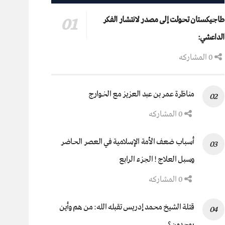
طاجيكستان تحولت إلى مصدر لانتشار الفكر
الداعشي:
0 المشاركه
مناظرة عمر بن عبد العزيز مع الخوارج
0 المشاركه
أسباب ضعف الأمة الإسلامية في العصر الحاضر
وسبل العلاج ! الجزء الرابع
0 المشاركه
قتلة الشيخ محمد إدريس تقبله الله: من هم وأين
يوجدون؟