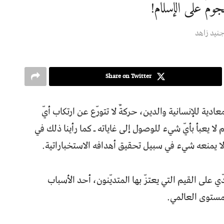
ٌ على الإسلام!
نيد زاهد
Share on Twitter
دية للإنسانية والدين، حركةٌ لا تتورّع عن ارتكاب أيّ
ا يعبأ بأيّ شيء للوصول إلى غاياته ـ كما رأينا ذلك في
، ولا يمنعه شيء في سبيل تحقيق أهدافه الاستخباراتية.
 على القيم التي يعتزّ بها المتديّنون، أحد الأسباب
لمستوى العالمي.