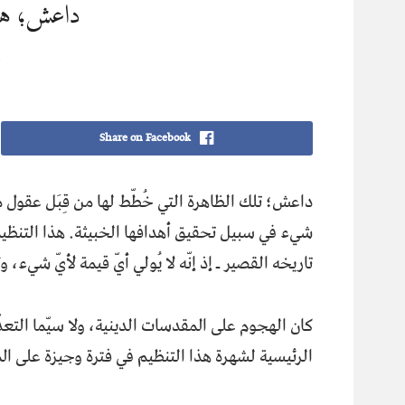
داعش؛ هجوم
ج
Share on Facebook
داعش؛ تلك الظاهرة التي خُطّط لها من قِبَل عقول معا
شيء في سبيل تحقيق أهدافها الخبيثة. هذا التنظيم ل
تاريخه القصير ـ إذ إنّه لا يُولي أيّ قيمة لأيّ شيء
كان الهجوم على المقدسات الدينية، ولا سيّما التعدّي
الرئيسية لشهرة هذا التنظيم في فترة وجيزة على ا