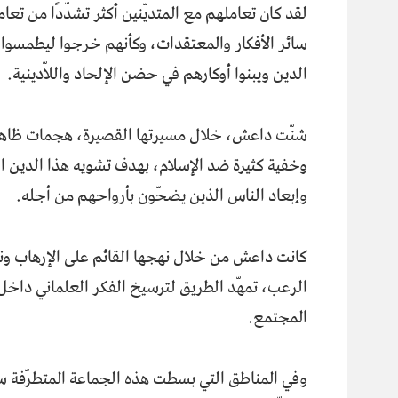
لقد كان تعاملهم مع المتديّنين أكثر تشدّدًا من تعا
سائر الأفكار والمعتقدات، وكأنهم خرجوا ليطمسوا
الدين ويبنوا أوكارهم في حضن الإلحاد واللاّدينية.
شنّت داعش، خلال مسيرتها القصيرة، هجمات ظاه
وخفية كثيرة ضد الإسلام، بهدف تشويه هذا الدين ا
وإبعاد الناس الذين يضحّون بأرواحهم من أجله.
كانت داعش من خلال نهجها القائم على الإرهاب و
الرعب، تمهّد الطريق لترسيخ الفكر العلماني داخل
المجتمع.
وفي المناطق التي بسطت هذه الجماعة المتطرّفة سي