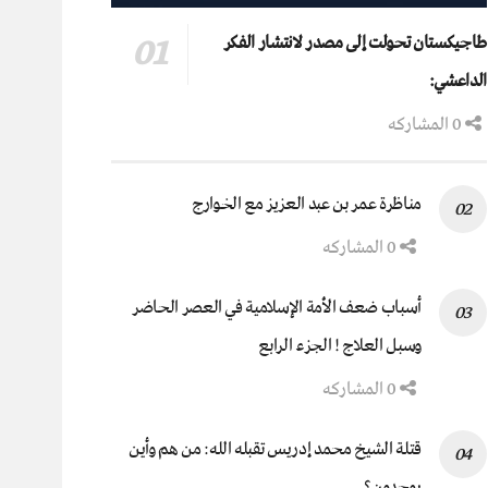
طاجيكستان تحولت إلى مصدر لانتشار الفكر
الداعشي:
0 المشاركه
مناظرة عمر بن عبد العزيز مع الخوارج
0 المشاركه
أسباب ضعف الأمة الإسلامية في العصر الحاضر
وسبل العلاج ! الجزء الرابع
0 المشاركه
قتلة الشيخ محمد إدريس تقبله الله: من هم وأين
يوجدون؟