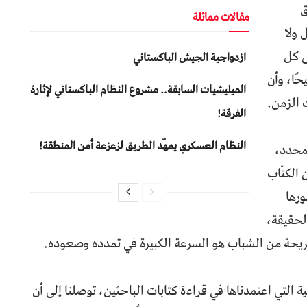
ق
مقالات مماثلة
 ولا
ى كل
ازدواجية الجيش الباكستاني
ًا، وأن
المیلیشیات السابقة.. مشروع النظام الباكستاني لإثارة
 الزمن.
الفرقة!
النظام العسكري يمهّد الطريق لزعزعة أمن المنطقة!
محدد،
الكتّاب
ورها
لحقيقة،
يحة من الشباب هو السرعة الكبيرة في تمدده وصعوده.
ية التي اعتمدناها في قراءة كتابات الباحثين، توصلنا إلى أن