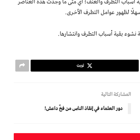
ة أسباب التطرف والعنف؛ أي متى ما وُجدت هذه العناصر
هلًا لظهور عوامل التطرف الأخرى.
ية نشوء بقية أسباب التطرف وانتشارها.
ټویټ
المشاركة التالية
دور العلماء في إنقاذ الناس من فخّ داعش!