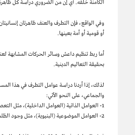
الكامنة خلفه. أي إن من الضروري دراسة كل ظاهرة 
وفي الواقع، فإن التطرف والعنف ظاهرتان إنسانيتان 
أو قومية أو أمة بعينها.
أما ربط تنظيم داعش وسائر الحركات المشابهة لعن
بحقيقة التعاليم الدينية.
لذلك، إذا أردنا دراسة عوامل التطرف في هذا المسا
والجماعي، على النحو الآتي:
1- العوامل الذاتية (العوامل الداخلية)، مثل التعصب والدوغمائية (ضيق الأفق).
2- العوامل الموضوعية (البنيوية)، مثل وجود الظلم والاستبداد.