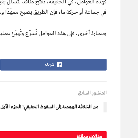
فهذه العوامل، في الحقيقة، تفتح منافذ لتسلل بقي
في جماعة أو حركة ما، فإن الطريق يصبح ممهّدًا وس
وبعبارة أخرى، فإن هذه العوامل تُسرّع وتُهيّئ عمل
شریک
المنشور السابق
من الخلافة الوهمية إلى السقوط الحقيقي! الجزء الأول
مقالات مماثلة