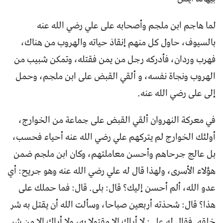
لما هاجم ابن ملجم وأصحابه على علي رضي الله عنه
بالسيوف، حاول كل منهم إنقاذ حياته والهروب من هناك،
فهرب وردان، فأدركه رجل من يمن فقتله، وتمكن شبيب من
الهروب ونجاة نفسه، و ألقي القبض على ابن ملجم، وحمل
إلى على رضي الله عنه.
في معركة النهروان ألقي القبض على جماعة من الخوارج،
أولئك الخوارج لم يتركهم علي رضي الله عنه أحياء فحسب،
بل عالج جرحاهم وأحسن معاملتهم، وكان ابن ملجم ضمن
هؤلاء الأسرى، ولهذا قال له علي رضي الله عنه وهو جريح: أي
عدو الله، ألم أحسن إليك؟ قال: بلى. قال: فما حملك على
هذا؟ قال: شحذته أربعين صباحا، وسألت الله أن يقتل به شر
خلقه. فقال له علي: لا أراك إلا مقتولا به، ولا أراك إلا من شر