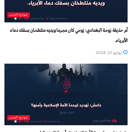
خوارج العصر
أم حذيفة زوجة البغدادي: زوجي كان مجرما ويديه متلطخان بسفك دماء
الأبرياء.
يونيو 13, 2024
خوارج العصر