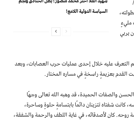
شهيد الملا أختر محمد منصور؛ بطل الخنادق ونجم
السياسة الدولية اللامع!
طولته،
 مليءٍ
ن يربي
م التعرف عليه خلال إحدى عمليات حرب العصابات، وبعد
بت القدم بعزيمةٍ راسخةٍ في مساره المختار.
لق الحسن والصفات الحميدة، قد وهبه الله تعالى وجهًا
سه، كانت شفتاه تتزينان دائمًا بابتسامةٍ حلوةٍ وساحرة،
 روحه. كان لأصدقائه، في غاية اللطف والرحمة والشفقة،