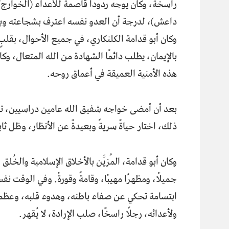
راسخة، وكان يوجه ردودًا قاصمةً للأعداء (الخوارج/
داعش)، لدرجة أن العدو نفسه اعترف بشجاعته وب
وكان أبو قدامة الكلنكاري، في جميع الأحوال، بقلبٍ
بالإيمان، يطلب دائمًا الشهادة من الله المتعال، وكا
هذه الأمنية العميقة في أعماق روحه.
بعد أن أمضى خواجه شفيق الله عامين دراسيين، ت
ذلك، اختار حياةً سريةً وبعيدةً عن الأنظار، وظل ثا
وكان أبو قدامة، المُزيَّن بالأخلاق الإسلامية والخُ
جميلًا، ومظهرًا مهيبًا، وقامةً وقورةً. وفي الوقت نف
ابتسامة تحكي عن صفاء باطنه، وهدوء قلبه، وعظمة
ولأعدائه، رجلًا راسخًا، صلب الإرادة، لا يُقهر.