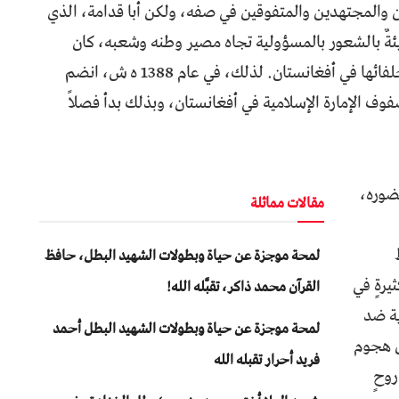
 والمجتهدين والمتفوقين في صفه، ولكن أبا قدامة، الذي
يئةٌ بالشعور بالمسؤولية تجاه مصير وطنه وشعبه، كان
يعاني معاناةً لا تُحصى من وجود واحتلال أمريكا وحلفائها في أفغانستان. لذلك، في عام 1388 ه ش، انضم
وف الإمارة الإسلامية في أفغانستان، وبذلك بدأ فصلاً
ضوره،
مقالات مماثلة
لمحة موجزة عن حياة وبطولات الشهيد البطل، حافظ
يرةٍ في
القرآن محمد ذاكر، تقبَّله الله!
ة ضد
لمحة موجزة عن حياة وبطولات الشهيد البطل أحمد
ل هجوم
فريد أحرار تقبله الله
وحٍ