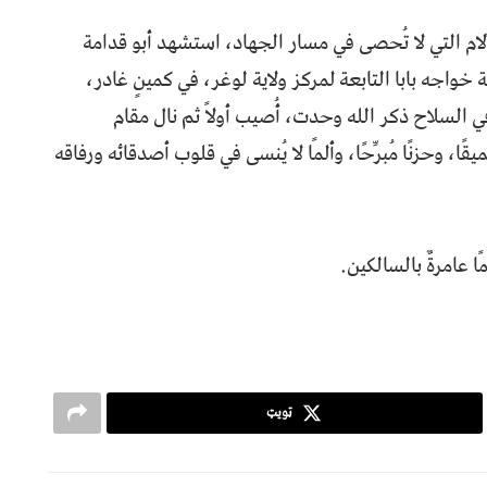
م التي لا تُحصى في مسار الجهاد، استشهد أبو قدامة
يل، في قرية خواجه بابا التابعة لمركز ولاية لوغر، في كمينٍ غادر،
السلاح ذكر الله وحدت، أُصيب أولاً ثم نال مقام
 وحزنًا مُبرِّحًا، وألمًا لا يُنسى في قلوب أصدقائه ورفاقه
ا عامرةٌ بالسالكين.
ټویټ