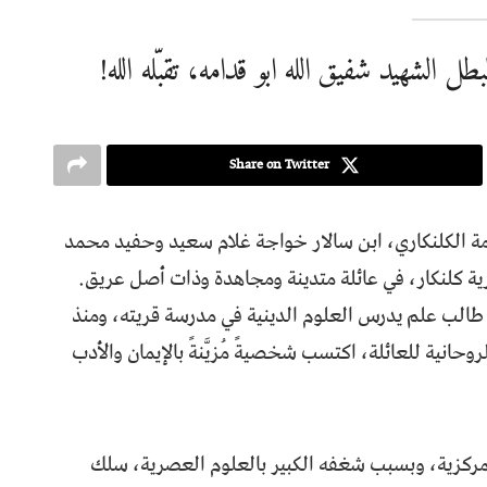
الشهيد شفیق الله ابو قدامه، تقبّله الله!
Share on Twitter
مة الكلنكاري، ابن سالار خواجة غلام سعيد وحفيد محمد
لاية لوغر، قرية كلنكار، في عائلة متدينة ومجاهدة وذات أصل عريق.
، طالب علم يدرس العلوم الدينية في مدرسة قريته، ومنذ
روحانية للعائلة، اكتسب شخصيةً مُزيَّنةً بالإيمان والأدب
المركزية، وبسبب شغفه الكبير بالعلوم العصرية، سلك