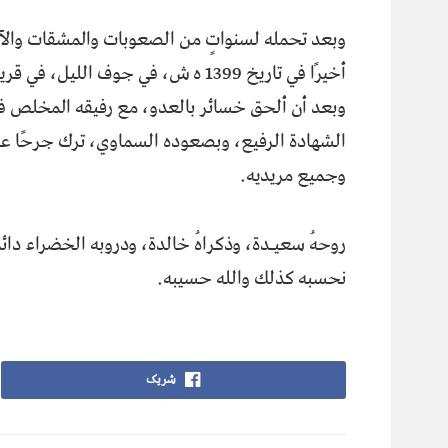
وبعد تحمله لسنواتٍ من الصعوبات والمشقات والآلا
أخيرًا في تاريخ 1399 ه ش، في جوف الل
وبعد أن ألحق خسائر بالعدو، مع رفيقه المخلص في 
الشهادة الرفيع، وبصعوده السماوي، ترك جرحًا عميقًا،
وجميع مريديه.
روحهُ سعيـدة، وذكراهُ خالدة، ودروبه الخضراء دائمً
نحسبه كذلك والله حسيبه.
شریک