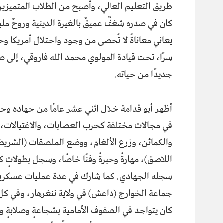
طريق التعليم العالي، وأصبح من الطلاب المتميزين
كان في صدره شغفٌ عميقٌ بالغيرة الدينية وروحٌ مل
سرًا، تحت قيادة المولوي محمد الله فاروقي، إلى صف
جديدًا من حياته.
أظهر أبو قدامة خلال اثني عشر عامًا من جهاده وح
في مجالات مختلفة كحرب العصابات، والاغتيالات،
والكمائن، وزرع الألغام، ووضع الملصقات (الشريط
اللاصق)، مهارةً وخبرةً وفنًا خاصًا، وسجل بطولاتٍ كث
سجله الجهادي. كما شارك في عدة عمليات عسكري
جماعة الخوارج (داعش) في ولاية ننغرهار، وفي ك
كان يتواجد في الصفوف الأمامية بشجاعةٍ وصلابةٍ ور