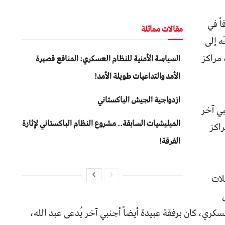
ً في
مقالات مماثلة
ه إلى
 مراكز
السياسة الأمنية للنظام العسكري: المنافع قصيرة
الأمد والتداعيات طويلة الأمد!
ازدواجية الجيش الباكستاني
ي آخر
المیلیشیات السابقة.. مشروع النظام الباكستاني لإثارة
راكز
الفرقة!
لات
كري، كان برفقة عبيدة أيضاً أجنبي آخر يُدعى عبد الله،