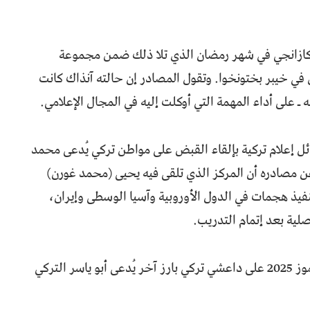
كازانجي في شهر رمضان الذي تلا ذلك ضمن مجموعة
في خيبر بختونخوا. وتقول المصادر إن حالته آنذاك كانت
 ـ على أداء المهمة التي أوكلت إليه في المجال الإعلامي.
ئل إعلام تركية بإلقاء القبض على مواطن تركي يُدعى محمد
ن مصادره أن المركز الذي تلقى فيه يحيى (محمد غورن)
نفيذ هجمات في الدول الأوروبية وآسيا الوسطى وإيران،
لية بعد إتمام التدريب.
وقبل محمد غورن، كان قد أُلقي القبض في يوليو/تموز 2025 على داعشي تركي بارز آخر يُدعى أبو ياسر التركي