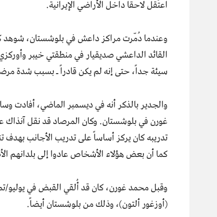
اعتُقل لاحقاً داخل الأراضي الإيرانية.
وعندما دُمّرت مراكز داعش في بلوشستان، شوهد 
القائد الداعشي صدیقیار في منطقتي خيبر وأوركزي 
سيئة جداً، حتى إنه لم يكن قادراً ـ بسبب شدة مرضه
والجدير بالذكر أنه في ديسمبر الماضي، أفادت وسا
غورن في بلوشستان. وكان المرصاد قد نقل آنذاك ع
تدريبه كان يركز أساساً على تدريب الأجانب بهدف ت
كما أن بعض هؤلاء الأشخاص عادوا إلى بلدانهم الأص
(أوزغور ألتون)، وذلك من بلوشستان أيضاً.