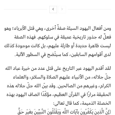
ومن أفعال اليهود السيئة صفةٌ أخرى، وهي قتل الأبرياء؛ وهو
فعلٌ له جذور تاريخية عميقة في سلوكهم. فهذه الصفة
ليست ظاهرة جديدة أو طارئة عليهم، بل كانت موجودة كذلك
لدى أقوامهم السابقين، كما سيتّضح في السطور الآتية.
لقد أقدم اليهود عبر التاريخ على قتل عدد من خيرة عباد الله
جلّ جلاله، من الأنبياء عليهم الصلاة والسلام، والعلماء
الكرام، وغيرهم من الصالحين. وقد بيّن الله جلّ جلاله هذه
الحقيقة مرارًا في القرآن العظيم، مؤكّدًا اتصاف اليهود بهذه
الخصلة الذميمة، كما قال تعالى:
﴿إِنَّ الَّذِينَ يَكْفُرُونَ بِآيَاتِ اللَّهِ وَيَقْتُلُونَ النَّبِيِّينَ بِغَيْرِ حَقٍّ