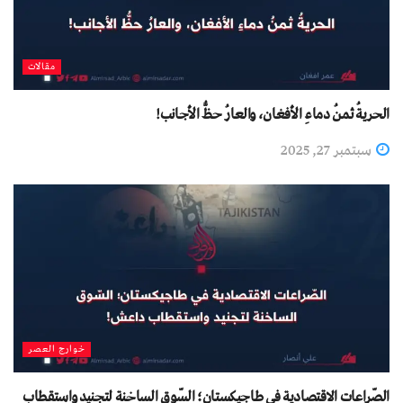
مقالات
الحريةُ ثمنُ دماءِ الأفغان، والعارُ حظُّ الأجانب!
سبتمبر 27, 2025
خوارج العصر
الصّراعات الاقتصادية في طاجيكستان؛ السّوق الساخنة لتجنيد واستقطاب