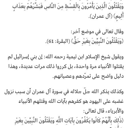
وَيَقْتُلُونَ الَّذِينَ يَأْمُرُونَ بِالْقِسْطِ مِنَ النَّاسِ فَبَشِّرْهُمْ بِعَذَابٍ
أَلِيمٍ﴾ (آل عمران).
وقال تعالى في موضع آخر:
﴿وَيَقْتُلُونَ النَّبِيِّينَ بِغَيْرِ حَقٍّ﴾ (البقرة: 61).
ويقول شيخ الإسلام ابن تيمية رحمه الله: إن بني إسرائيل لم
يقتلوا الأنبياء مرة واحدة، بل كرروا ذلك مرات عديدة، وهذا
دليل واضح على تمرّدهم وعصيانهم.
وكذلك يذكر الله جلّ جلاله في سورة آل عمران أن سبب نزول
غضبه على اليهود هو كفرهم بآيات الله وقتلهم الأنبياء
والأبرياء، قال تعالى:
﴿ذَٰلِكَ بِأَنَّهُمْ كَانُوا يَكْفُرُونَ بِآيَاتِ اللَّهِ وَيَقْتُلُونَ النَّبِيِّينَ بِغَيْرِ