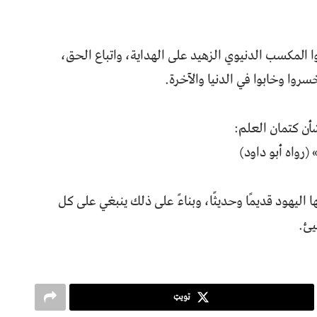
ا المكسب الدنيوي الزهيد على الهداية، واتباع الحق،
روا وخابوا في الدنيا والآخرة.
أن كتمان العلم:
َامَةِ» (رواه أبو داود)
 اليهود قديمًا وحديثًا، وبناءً على ذلك ينبغي على كل
يئ.
ټویټ