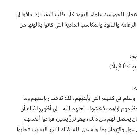
تمان الحق عند علماء اليهود كان طلبَ الدنيا؛ إذ خافوا إن
زعامة والنفوذ والمكاسب المادية التي كانوا ينالونها من
يم:
ِهِ ثَمَنًا قَلِيلًا﴾
ة:
وسلم في كتبهم التي بأيديهم، لئلا تذهب رياستهم وما
ظيمهم إياهم، فخشوا – لعنهم الله – إن أظهروا ذلك أن
كان يحصل لهم من ذلك، وهو نزرٌ يسير، فباعوا أنفسهم
ول والإيمان بما جاء عن الله بذلك النزر اليسير، فخابوا