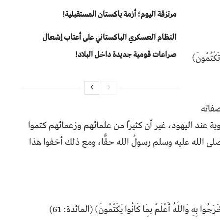
مرتزقة اليوم؛ أزمة باكستان المستقبلية!
النظام العسكري الباكستاني على أعتاب إشعال
صراعات قومية جديدة داخل البلاد!
 تَكْتُمُونَ﴾
صفاته
ة عند اليهود، غير أن كثيرًا من علمائهم وزعمائهم كتموا
لى الله عليه وسلم رسولُ الله حقًّا، ومع ذلك أخفوا هذا
رَجُوا بِهِ وَاللَّهُ أَعْلَمُ بِمَا كَانُوا يَكْتُمُونَ﴾ (المائدة: 61)