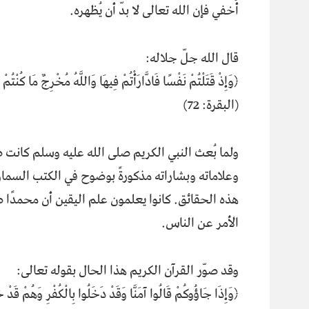
أُخفي فإن الله تعالى لا بدّ أن يُظهره.
قال الله جلّ جلاله:
﴿وَإِذْ قَتَلْتُمْ نَفْسًا فَادَّارَأْتُمْ فِيهَا وَاللَّهُ مُخْرِجٌ مَا كُنْتُمْ
(البقرة: 72)
ولما بُعث النبي الكريم صلى الله عليه وسلم كانت 
وعلاماته وبشاراته مذكورةً بوضوح في الكتب السماوي
هذه الحقائق. كانوا يعلمون علم اليقين أن محمدًا ص
الأمر عن الناس.
وقد صوّر القرآن الكريم هذا الحال بقوله تعالى:
﴿وَإِذَا جَاؤُوكُمْ قَالُوا آمَنَّا وَقَدْ دَخَلُوا بِالْكُفْرِ وَهُمْ قَدْ خَ