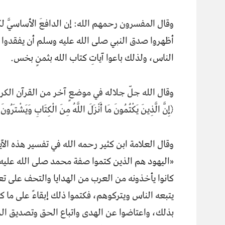
وقال المفسرون رحمهم الله: إن الدافعَ الأساسيَّ لك
أظهروا صدق النبي صلى الله عليه وسلم أن يفقدوا ال
الناس، ولذلك باعوا آياتِ كتاب الله بثمنٍ بخس.
وقال الله جلّ جلاله في موضعٍ آخر من القرآن الكر
﴿إِنَّ الَّذِينَ يَكْتُمُونَ مَا أَنْزَلَ اللَّهُ مِنَ الْكِتَابِ وَيَشْتَرُونَ ب
وقال العلامة ابن كثير رحمه الله في تفسير هذه الآي
«اليهود هم الذين كتموا صفة محمد صلى الله عليه 
كانوا يأخذونه من العرب من الهدايا والتحف على تع
يتبعه الناس ويتركوهم، فكتموا ذلك إبقاءً على ما 
بذلك، واعتاضوا عن الهدى واتباع الحق وتصديق الرس