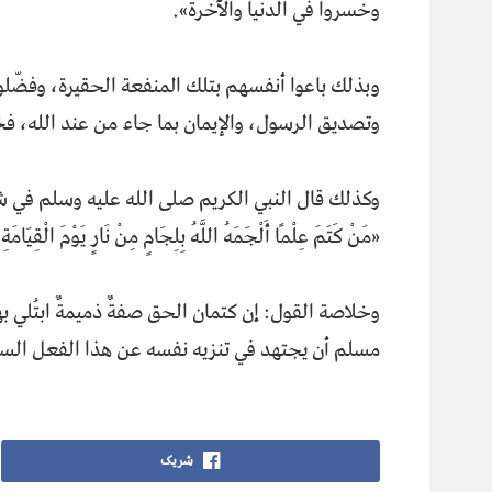
وخسروا في الدنيا والآخرة».
وبذلك باعوا أنفسهم بتلك المنفعة الحقيرة، وفضّلو
وتصديق الرسول، والإيمان بما جاء من عند الله، فخس
وكذلك قال النبي الكريم صلى الله عليه وسلم في ش
«مَنْ كَتَمَ عِلْمًا أَلْجَمَهُ اللَّهُ بِلِجَامٍ مِنْ نَارٍ يَوْمَ الْقِي
وخلاصة القول: إن كتمان الحق صفةٌ ذميمةٌ ابتُلي بها
مسلم أن يجتهد في تنزيه نفسه عن هذا الفعل الس
شریک