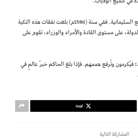
 في جميع الولايات.
وكانت هناك أيضًا تكية خيرية من هذا النوع في جامع السليمانية. ففي سنة (1586م) بلغت نفقات هذه التكية
الدولة، على مستوى القادة والأمراء والوزراء، تقوم على
فيُكرمون وتُرفع هممهم. فإذا بلغ الحاكم خبرُ عالمٍ في
ټویټ
المشاركة التالية