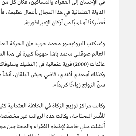
في الإحسان إلى الفقراء والمساكين، فكان كل من اس
الدولة العثمانية في هذا المجال بأعمال عظيمة، ف
تُعدّ ركنًا أساسيًا من أركان الإمبراطورية.
وقد كتب البروفيسور محمد حرب: «إن الحركة العل
العالم صوقللي محمد باشا جهودًا كبيرة في هذا ال
عائدات (2000) قرية عثمانية في (التشيك وس
وكذلك أسعدي أفندي، قاضي جيش البلقان، أنشأ مركز
سنّ الزواج زواجًا كريمًا».
وكانت مراكز توزيع الزكاة في الخلافة العثمانية كثي
للأسر المحتاجة، وكانت هذه الرواتب غير مخصّصة 