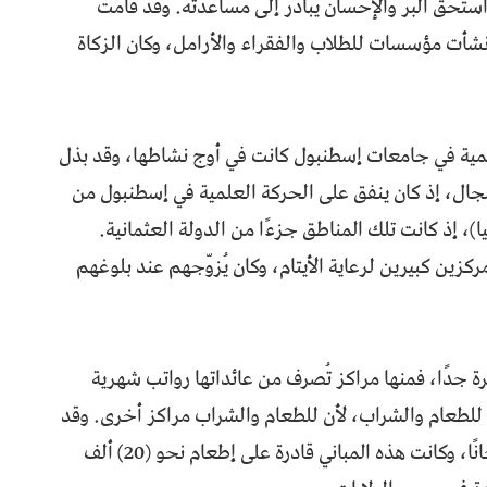
تحق البرّ والإحسان يُبادَر إلى مساعدته. وقد قامت
أنشأت مؤسسات للطلاب والفقراء والأرامل، وكان الزكاة
مية في جامعات إسطنبول كانت في أوج نشاطها، وقد بذل
مجال، إذ كان ينفق على الحركة العلمية في إسطنبول من
لوفاكيا)، إذ كانت تلك المناطق جزءًا من الدولة العثمانية.
ين كبيرين لرعاية الأيتام، وكان يُزوّجهم عند بلوغهم
رة جدًا، فمنها مراكز تُصرف من عائداتها رواتب شهرية
للطعام والشراب، لأن للطعام والشراب مراكز أخرى. وقد
أُنشئت مبانٍ خاصة لإطعام الفقراء والمحتاجين مجانًا، وكانت هذه المباني قادرة على إطعام نحو (20) ألف