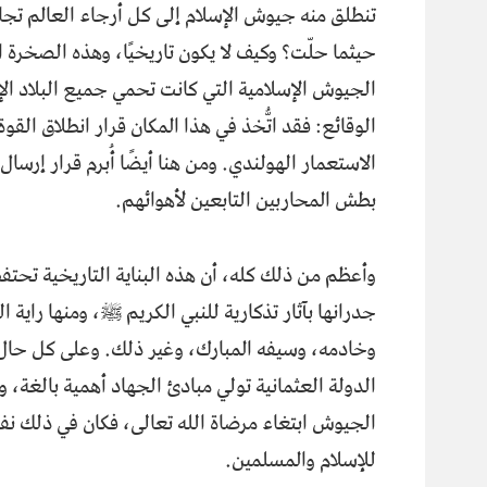
تنطلق منه جيوش الإسلام إلى كل أرجاء العالم تجاهد
حيثما حلّت؟ وكيف لا يكون تاريخيًا، وهذه الصخرة ال
الجيوش الإسلامية التي كانت تحمي جميع البلاد ال
الوقائع: فقد اتُّخذ في هذا المكان قرار انطلاق القوة
الاستعمار الهولندي. ومن هنا أيضًا أُبرم قرار إرس
بطش المحاربين التابعين لأهوائهم.
وأعظم من ذلك كله، أن هذه البناية التاريخية تحتف
جدرانها بآثار تذكارية للنبي الكريم ﷺ، ومنها راية ا
وخادمه، وسيفه المبارك، وغير ذلك. وعلى كل حال
الدولة العثمانية تولي مبادئ الجهاد أهمية بالغة، وتُع
الجيوش ابتغاء مرضاة الله تعالى، فكان في ذلك ن
للإسلام والمسلمين.