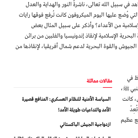
 في سبيل الله تعالى، ناشرةً النور والهداية والعدل
تي وُضع عليها اليوم الميكروفون كانت تُرفع فوقها رايات
إسلامية من الأعداء؟ وأذكر على سبيل المثال بعض
 البحرية الإسلامية لإنقاذ إندونيسيا والفلبين من براثن
ال الجيوش والقوة البحرية لدعم شمال أفريقيا، لإنقاذها من
ظ في
مقالات مماثلة
لنبي ﷺ،
، كانت
السياسة الأمنية للنظام العسكري: المنافع قصيرة
ِدّ
الأمد والتداعيات طويلة الأمد!
فع عظيم
ازدواجية الجيش الباكستاني