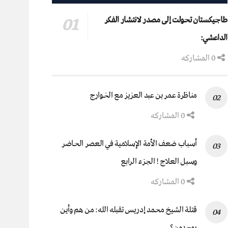
طاجيكستان تحولت إلى مصدر لانتشار الفكر
الداعشي:
0 المشاركه
مناظرة عمر بن عبد العزيز مع الخوارج
0 المشاركه
أسباب ضعف الأمة الإسلامية في العصر الحاضر
وسبل العلاج ! الجزء الرابع
0 المشاركه
قتلة الشيخ محمد إدريس تقبله الله: من هم وأين
يوجدون؟