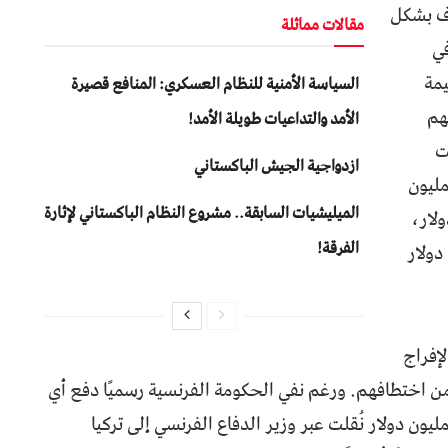
دف بشكل
مقالات مماثلة
في
يمة
السياسة الأمنية للنظام العسكري: المنافع قصيرة
هم
الأمد والتداعيات طويلة الأمد!
ت
ازدواجية الجيش الباكستاني
ة الفرنسية منذ عام 2008 ما لا يقل عن 40 مليون
المیلیشیات السابقة.. مشروع النظام الباكستاني لإثارة
و 12.4 مليون دولار،
الفرقة!
ر، والنمسا 3.2 مليون دولار
إفراج
 اختطافهم. ورغم نفي الحكومة الفرنسية رسميًا دفع أي
لغ، إلا أن وسائل إعلام ألمانية أفادت بأن نحو 18 مليون دولار نُقلت عبر وزير الدفاع الفرنسي إلى تركيا