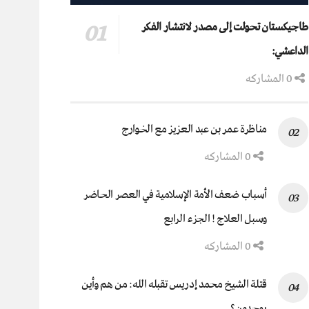
طاجيكستان تحولت إلى مصدر لانتشار الفكر
الداعشي:
0 المشاركه
مناظرة عمر بن عبد العزيز مع الخوارج
0 المشاركه
أسباب ضعف الأمة الإسلامية في العصر الحاضر
وسبل العلاج ! الجزء الرابع
0 المشاركه
قتلة الشيخ محمد إدريس تقبله الله: من هم وأين
يوجدون؟