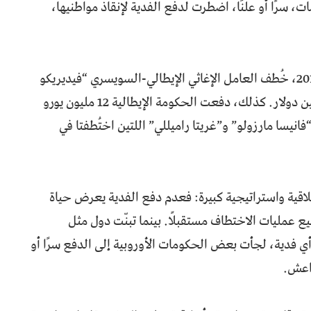
ت، سرًا أو علنًا، اضطرت لدفع الفدية لإنقاذ مواطنيها،
إيطاليا أيضًا كانت مثالًا واضحًا؛ ففي عامي 2013–2014، خُطف العامل الإغاثي الإيطالي-السويسري “فيديريكو
موتكا” على يد داعش، وأُفرج عنه مقابل نحو 7 ملايين دولار. كذلك، دفعت الحكومة الإيطالية 12 مليون يورو
“فانيسا مارزولو” و”غريتا راميللي” اللتين اختُطفتا في
اقية واستراتيجية كبيرة: فعدم دفع الفدية يعرض حياة
 عمليات الاختطاف مستقبلًا. بينما تبنّت دول مثل
ع أي فدية، لجأت بعض الحكومات الأوروبية إلى الدفع سرًا أو
داعش.