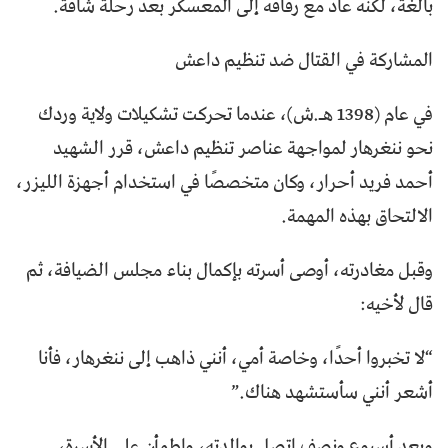
بالغة، لكنه عاد مع رفاقه إلى المعسكر بعد رحلة شاقة.
المشاركة في القتال ضد تنظيم داعش
في عام (1398 هـ.ش)، عندما تحركت تشكيلات ولاية وردك
نحو ننغرهار لمواجهة عناصر تنظيم داعش، قرر الشهيد
أحمد فريد أحرار، وكان متخصصًا في استخدام أجهزة الليزر،
الالتحاق بهذه المهمة.
وقبل مغادرته، أوصى أسرته بإكمال بناء مجلس الضيافة، ثم
قال لأخيه:
“لا تخبروا أحدًا، وخاصة أمي، أنني ذاهب إلى ننغرهار، فأنا
أشعر أنني سأستشهد هناك.”
وبعد أسبوع ونصف اتصل بوالدته، واطمأن على الأسرة،