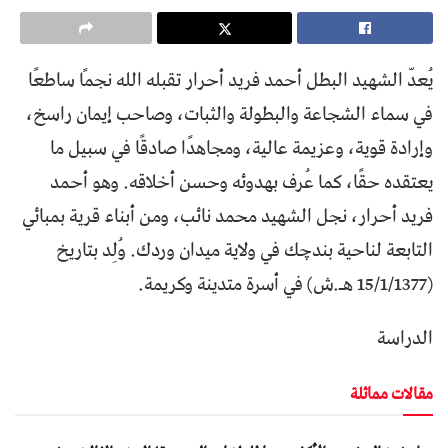
يُعدّ الشهيد البطل أحمد فريد أحرار تقبله الله نجمًا ساطعًا
في سماء الشجاعة والبطولة والثبات، وصاحب إيمان راسخ،
وإرادة قوية، وعزيمة عالية، ومجاهدًا صادقًا في سبيل ما
يعتقده حقًا، كما عُرف بهدوئه وحسن أخلاقه. وهو أحمد
فريد أحرار، نجل الشهيد محمد نائب، ومن أبناء قرية بمبائي
التابعة لناحية بندچك في ولاية ميدان وردك. وُلِد بتاريخ
(15/1/1377 هـ.ش) في أسرة متدينة وكريمة.
الدراسة
مقالات مماثلة