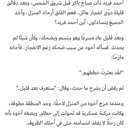
أحمد فريد ذات صباح باكر قبل شروق الشمس، وبعد دقائق
قليلة دوّى انفجار هائل، فعمّ القلق أرجاء المنزل، وأخذ
الجميع يتساءلون: أين أحمد فريد؟
وبعد قليل عاد مسرعًا وهو يبتسم ويضحك، وكأن شيئًا لم
يحدث. فسأله أخوه عن سبب ضحكه رغم الانفجار، فأجابه
مازحًا:
“لقد بعثرتُ خططهم.”
ثم رفض أن يشرح ما حدث، وقال: “ستعرف بعد قليل.”
وعندما خرج أخوه من المنزل لاحقًا، وجد المنطقة مطوقة،
وكانت مركبة عسكرية قد تحولت إلى حطام. ويصفه أخوه بأنه
كان رجلًا لا يفقد ابتسامته حتى في أحلك الظروف.