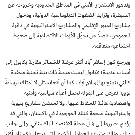
وتدهور الاستقرار الأمني في المناطق الحدودية وخروجه عن
السيطرة، وتزايد الضغوط الدبلوماسية الدولية، ودخول
مشاريع العبور الإقليمي والمشاريع الاستراتيجية في دائرة
الغموض، فضلًا عن تحوّل الأزمات الاقتصادية إلى ضغوط
اجتماعية متفاقمة.
ويرجع كون إسلام آباد أكثر عرضة للخسائر مقارنة بكابول إلى
أسباب عديدة؛ فكابول ليست مدينةً ذات بنية تحتية معقدة
كالتي تتمتع بها إسلام آباد، كما أن أفغانستان لا تمتلك ترسانةً
نووية تفرض على الدولة تحمل أعباء سياسية وأمنية
واقتصادية هائلة للحفاظ عليها، ولا تحتضن مشاريع بنيوية
واستراتيجية ضخمة كتلك الموجودة في باكستان، والتي قد
يؤدي تضررها إلى شلّ عجلة الاقتصاد الباكستاني. وإلى جانب
ذلك، هناك عشرات العوامل الأخرى التي تجعل باكستان أكثر