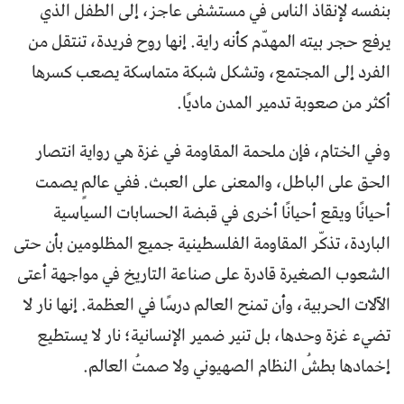
بنفسه لإنقاذ الناس في مستشفى عاجز، إلى الطفل الذي
يرفع حجر بيته المهدّم كأنه راية. إنها روح فريدة، تنتقل من
الفرد إلى المجتمع، وتشكل شبكة متماسكة يصعب كسرها
أكثر من صعوبة تدمير المدن ماديًا.
وفي الختام، فإن ملحمة المقاومة في غزة هي رواية انتصار
الحق على الباطل، والمعنى على العبث. ففي عالمٍ يصمت
أحيانًا ويقع أحيانًا أخرى في قبضة الحسابات السياسية
الباردة، تذكّر المقاومة الفلسطينية جميع المظلومين بأن حتى
الشعوب الصغيرة قادرة على صناعة التاريخ في مواجهة أعتى
الآلات الحربية، وأن تمنح العالم درسًا في العظمة. إنها نار لا
تضيء غزة وحدها، بل تنير ضمير الإنسانية؛ نار لا يستطيع
إخمادها بطشُ النظام الصهيوني ولا صمتُ العالم.