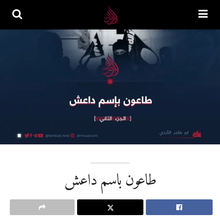
طاعون باسم داعش