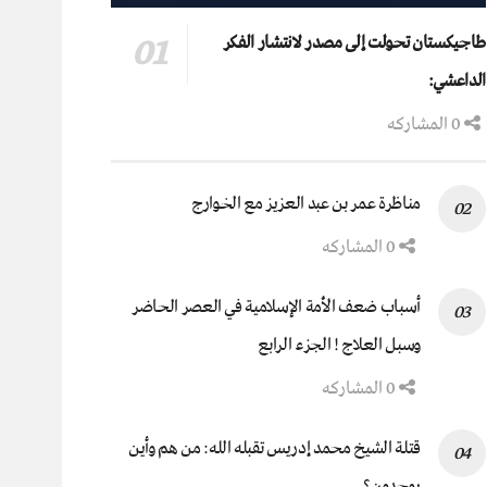
طاجيكستان تحولت إلى مصدر لانتشار الفكر
الداعشي:
0 المشاركه
مناظرة عمر بن عبد العزيز مع الخوارج
0 المشاركه
أسباب ضعف الأمة الإسلامية في العصر الحاضر
وسبل العلاج ! الجزء الرابع
0 المشاركه
قتلة الشيخ محمد إدريس تقبله الله: من هم وأين
يوجدون؟