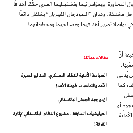
دول المجاورة. وبمؤامراتهما وتخطيطهما السري حقّقا أهدافًا
ل مختلفة. وهذان “النموذجان القهريان” يخلقان دائمًا
 كي يواصلا تمرير أهدافهما ومصالحهما ومخططاتهما
قة أنّ
مقالات مماثلة
ّيها.
ش يُدعى
السياسة الأمنية للنظام العسكري: المنافع قصيرة
ف، كما
الأمد والتداعيات طويلة الأمد!
اعش
ازدواجية الجيش الباكستاني
جومٍ أو
المیلیشیات السابقة.. مشروع النظام الباكستاني لإثارة
لأمنية.
الفرقة!