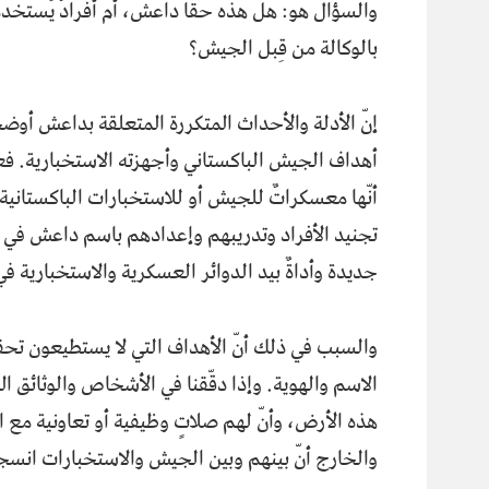
والسؤال هو: هل هذه حقًّا داعش، أم أفرادٌ يُستخد
بالوكالة من قِبل الجيش؟
إنّ الأدلة والأحداث المتكررة المتعلقة بداعش أو
أهداف الجيش الباكستاني وأجهزته الاستخبارية. فع
أنّها معسكراتٌ للجيش أو للاستخبارات الباكستانية
تجنيد الأفراد وتدريبهم وإعدادهم باسم داعش في ال
جديدة وأداةٌ بيد الدوائر العسكرية والاستخبارية في
والسبب في ذلك أنّ الأهداف التي لا يستطيعون تحق
الاسم والهوية. وإذا دقّقنا في الأشخاص والوثائق ا
هذه الأرض، وأنّ لهم صلاتٍ وظيفية أو تعاونية مع 
والخارج أنّ بينهم وبين الجيش والاستخبارات انسجامً