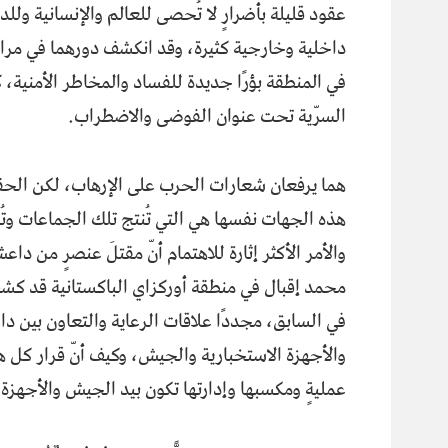
عقود قليلة بأضرارٍ لا تُحصى للعالم والإنسانية ولل
داخلية وخارجية كثيرة، وقد انكشف دورهما في مراح
في المنطقة بؤرًا جديدة للفساد والمخاطر الأمنية،
السرّية تحت عنوان الفوضى والاضطراب.
هما يرفعان شعارات الحرب على الإرهاب، لكن الحقي
هذه الجهات نفسها هي التي تُنتج تلك الجماعات وتُنم
والأمر الأكثر إثارة للاهتمام أنّ مقتلَ عنصرٍ من داع
محمد إقبال في منطقة أوركزاي الباكستانية قد كش
في السابق، مجددًا علاقات الرعاية والتعاون بين د
والأجهزة الاستخبارية والجيش، وكيف أنّ قرار كل ه
عمليةٍ ومكسبها وإدارتها تكون بيد الجيش والأجهزة ا