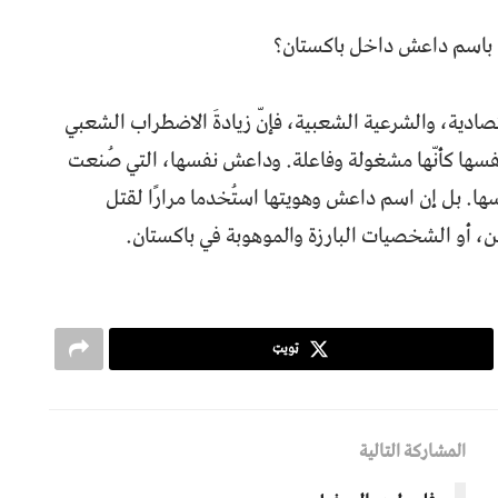
ية باسم داعش داخل باكستان؟
قتصادية، والشرعية الشعبية، فإنّ زيادةَ الاضطراب الشعبي
نفسها كأنّها مشغولة وفاعلة. وداعش نفسها، التي صُنعت
ها. بل إن اسم داعش وهويتها استُخدما مرارًا لقتل
، أو الشخصيات البارزة والموهوبة في باكستان.
ټویټ
المشاركة التالية