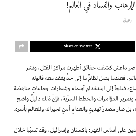
الإرهاب والفساد في العالم!
رفیق
Share on Twitter
ل عناصر داعش كشفت حقائق أظهرت مراكزَ القتل، ونشر
م. فعندما يصل نظامٌ ما إلى حدٍّ يفقد معه قانونه
ضاع، فيلجأ إلى استخدام أسماء وشعارات جماعاتٍ مناهضة
وتمرير المؤامرات والخطط السرّية، فإنّ ذلك دليلٌ واضح
ل صار مصدرَ تهديدٍ وانعدامِ أمنٍ لجيرانه وللعالم بأسره.
ئمين على أساس القهر: باكستان وإسرائيل، وقد تسبّبا خلال