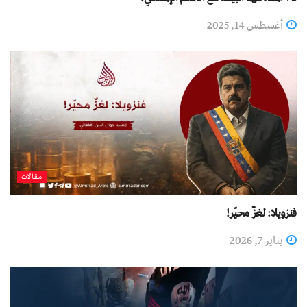
أغسطس 14, 2025
مقالات
فنزويلا: لغزٌ محيّر!
يناير 7, 2026