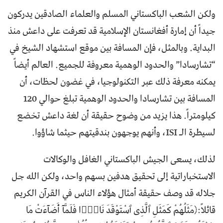
ولكن الشعب الباكستاني المسلم والعلماء الصادقين يدركون
جيداً أن إمارة أفغانستان الإسلامية قد تعرفت على داعش منذ
البداية. وبالمثل، فإن المسافة بين موقع استشهاد الشيخ في
“تشارسادا” والحدود الوهمية معروفة للجميع. العالم أيضاً
يمكنه معرفة ذلك عبر التكنولوجيا، في غضون لحظات، أن
المسافة بين تشارسادا والحدود الوهمية تبلغ حوالي 120
كيلومتراً. هذا يزيد من وضوح حقيقة أن لغة داعش تخضع
لسيطرة الـ ISI، وأنهم يوجهون بندقيتهم حيثما شاؤوا.
لذلك، يسعى الجيش الباكستاني الغافل والوكالات
الاستخباراتية إلى تحقيق هدفين بسهم واحد، ولكن الله جل
جلاله قد وصف حقيقة أمثال هؤلاء الناس في القرآن الكريم
قائلاً:﴿مَثَلُهُمْ كَمَثَلِ ٱلَّذِى ٱسْتَوْقَدَ نَارًۭا فَلَمَّآ أَضَآءَتْ مَا