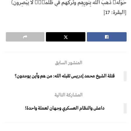
حَوْلَهُۥ ذَهَبَ ٱللَّهُ بِنُورِهِمْ وَتَرَكَهُمْ فِى ظُلُمَٰتٍۢ لَّا يُبْصِرُونَ﴾
[البقرة: 17]
المنشور السابق
قتلة الشيخ محمد إدريس تقبله الله: من هم وأين يوجدون؟
المشاركة التالية
داعش والنظام العسكري وجهان لعملة واحدة!