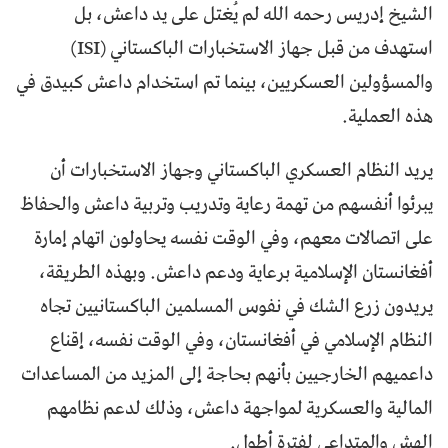
الشيخ إدريس رحمه الله لم يُغتل على يد داعش، بل
استهدف من قبل جهاز الاستخبارات الباكستاني (ISI)
والمسؤولين العسكريين، بينما تم استخدام داعش كبيدق في
هذه العملية.
يريد النظام العسكري الباكستاني وجهاز الاستخبارات أن
يبرئوا أنفسهم من تهمة رعاية وتدريب وتربية داعش والحفاظ
على اتصالات معهم، وفي الوقت نفسه يحاولون اتهام إمارة
أفغانستان الإسلامية برعاية ودعم داعش. وبهذه الطريقة،
يريدون زرع الشك في نفوس المسلمين الباكستانيين تجاه
النظام الإسلامي في أفغانستان، وفي الوقت نفسه، إقناع
داعميهم الخارجيين بأنهم بحاجة إلى المزيد من المساعدات
المالية والعسكرية لمواجهة داعش، وذلك لدعم نظامهم
الهش والمتداعي لفترة أطول.