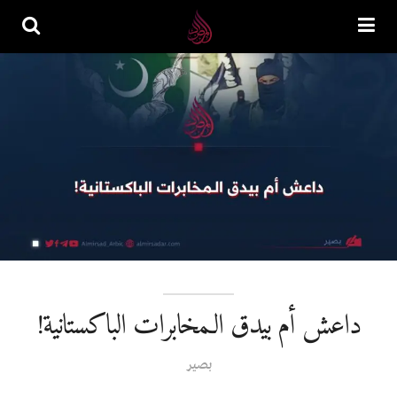
داعش أم بيدق الـمخابرات الباكستانية!
بصیر