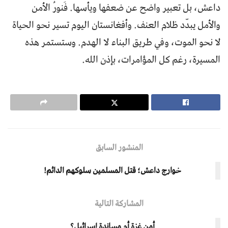
داعش، بل تعبير واضح عن ضعفها ويأسها. فَنورُ الأمن
والأمل يبدّد ظلام العنف. وأفغانستان اليوم تسير نحو الحياة
لا نحو الموت، وفي طريق البناء لا الهدم. وستستمر هذه
المسيرة، رغم كل المؤامرات، بإذن الله.
المنشور السابق
خوارج داعش؛ قتل المسلمين سلوكهم الدائم!
المشاركة التالية
أمن غزة أم مساندة إسرائيل؟