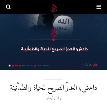
داعش؛ العدوّ الصريح للحياة والطمأنينة
جلیل أرمان