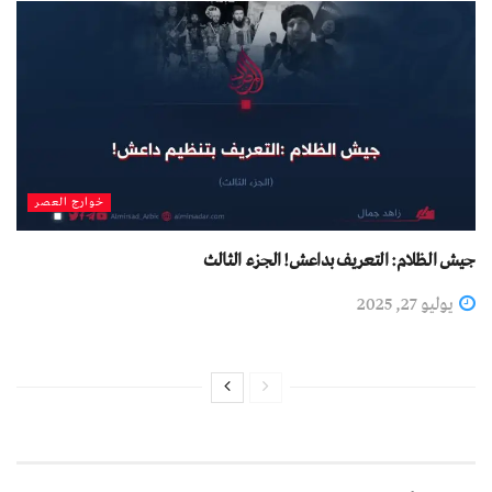
خوارج العصر
جيش الظلام: التعريف بداعش! الجزء الثالث
يوليو 27, 2025