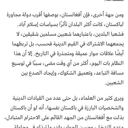
ومن جهة أخرى، فإن أفغانستان، بوصفها أقرب دولة مجاورة
لباكستان، كانت أكثر البلدان تأثرًا بسياسات إسلام آباد.
فشعبا البلدين، باعتبارهما شعبين مسلمين شقيقين، لا
يجمعهما الاشتراك في القيم الدينية فحسب، بل تربطهما
أيضًا علاقات جوار عميقة ومتجذرة في التاريخ. إلا أن هذا
النظام بات اليوم، أكثر من أي وقت مضى، سببًا في توسيع
مسافة التباعد، وتعميق الشكوك، وإيجاد الصدع بين
الشعبين.
ويرى كثير من العلماء، بل حتى عدد من القيادات الدينية
والشخصيات البارزة في باكستان نفسها، أنه لو أن باكستان
بذلت مع أفغانستان من الجهد القائم على الاحترام المتبادل،
وعدم التدخل، وحسن الجوار، بقدر ما تبذله في محاولة