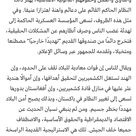
النظام الحاكم القائم على دعائم واهنة اهتزازا عنيفا. وفي
مثل هذه الظروف، تسعى المؤسسة العسكرية الحاكمة إلى
تهدئة غضب الناس وصرف أنظارهم عن المشكلات الحقيقية،
فتخرج دائمًا من صندوقها القديم “تهديدًا خارجيًا” مصطنعا
ومتخيلا، وتقدمه للجمهور عبر وسائل الإعلام.
ويقال للناس إن قوات معادية للبلاد تقف على الحدود، وإن
الهند تستغل الكشميريين لتحقيق أهدافها، وإن أموالًا هندية
عثر عليها في منازل قادة كشميريين، وإن أفغانستان بدورها
تسعى إلى تغيير النظام في باكستان، وبذلك يصبح أمن البلاد
مهددًا بخطر جسيم. ومن ثم ينبغي نسيان الحديث عن
الاقتصاد والديمقراطية والحقوق الأساسية، والاصطفاف
جميعا خلف الجيش. تلك هي الاستراتيجية القديمة الراسخة