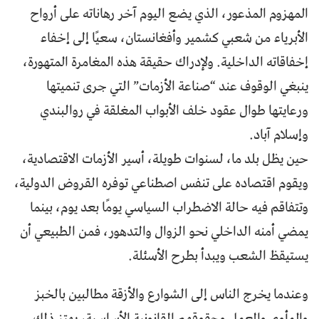
المهزوم المذعور، الذي يضع اليوم آخر رهاناته على أرواح
الأبرياء من شعبي كشمير وأفغانستان، سعيًا إلى إخفاء
إخفاقاته الداخلية. ولإدراك حقيقة هذه المغامرة المتهورة،
ينبغي الوقوف عند “صناعة الأزمات” التي جرى تنميتها
ورعايتها طوال عقود خلف الأبواب المغلقة في روالبندي
وإسلام آباد.
حين يظل بلد ما، لسنوات طويلة، أسير الأزمات الاقتصادية،
ويقوم اقتصاده على تنفس اصطناعي توفره القروض الدولية،
وتتفاقم فيه حالة الاضطراب السياسي يومًا بعد يوم، بينما
يمضي أمنه الداخلي نحو الزوال والتدهور، فمن الطبيعي أن
يستيقظ الشعب ويبدأ بطرح الأسئلة.
وعندما يخرج الناس إلى الشوارع والأزقة مطالبين بالخبز
والمأوى والعمل وحقوقهم القانونية الأساسية، يهتز ذلك