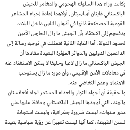
وكانت وراء هذا السلوك الهجومي والمغامر للجيش
الباكستاني غايتان أساسيتان. أولاهما إعادة إحياء المشاعر
القومية المصطنعة ذاتها في أذهان الناس داخل البلاد،
ودفعهم إلى الاعتقاد بأن الجيش ما زال الحارس الأمين
لحدود الدولة. أما الغاية الثانية فتمثلت في توجيه رسالة إلى
الداعمين الدوليين والدوائر المؤثرة البعيدة مفادها أن
الجيش الباكستاني ما زال لاعبا وحليفا لا يمكن الاستغناء عنه
في معادلات الأمن الإقليمي، وأن دوره ما زال يستوجب
الاهتمام وعدم التغاضي عنه.
والحقيقة أن أجواء التوتر والعداء المستمر تجاه أفغانستان
والهند، التي أوجدها الجيش الباكستاني وحافظ عليها على
مدى سنوات، ليست ضرورة جغرافية، وليست استجابة
لسنن الطبيعة، كما أنها ليست تعبيرًا عن رؤية سياسية بعيدة