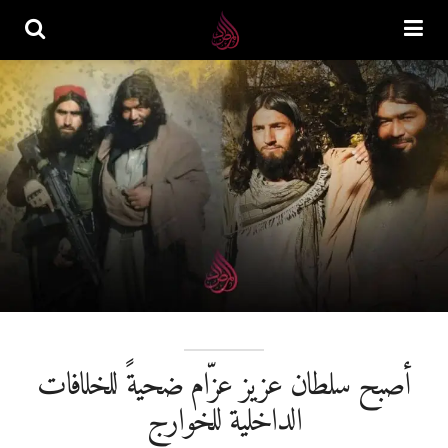
أصبح سلطان عزيز عزّام ضحيةً للخلافات
الداخلية للخوارج