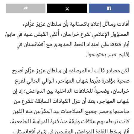
أفادت وسائل إعلام باكستانية بأن سلطان عزيز عزّام،
المسؤول الإعلامي لفرع خراسان، أُلقي القبض عليه في مايو/
أيار 2025 على امتداد الخط الحدودي مع أفغانستان في
إقليم خيبر بختونخوا.
لكن مصادر قالت لـ«المرصاد» إن سلطان عزيز عزّام أصبح
ضحية مؤامرة دبّرها شهاب المهاجر، الوالي الحالي لفرع
خراسان، وضحيةً للخلافات الداخلية بين الدواعش؛ إذ إن
شهاب المهاجر، بعد أن عزل القيادات السابقة للفرع من
مناصبها وحصر جميع الصلاحيات بيد المقرّبين منه الذين
كانت تربطه بهم علاقات وثيقة منذ فترة الدراسة الجامعية،
أثار سخط القادة الدواعش المقيمين في شرق أفغانستان،