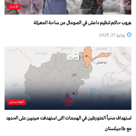
الاخبار
هروب حاكم تنظيم داعش في الصومال من ساحة المعركة
يونيو 17, 2025
افغانستان
استهداف مخبأ المتورطين في الهجمات التی استهدفت صينيين علی الحدود
مع طاجيكستان