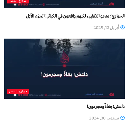
خوارج العصر
الخوارج؛ مدعو التكفير، لكنهم واقعون في الكبائر! الجزء الأول
أبريل 13, 2025
خوارج العصر
داعش؛ بغاةٌ ومجرمون!
سبتمبر 30, 2024