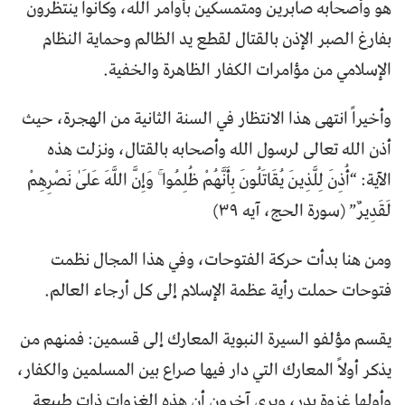
هو وأصحابه صابرين ومتمسكين بأوامر الله، وكانوا ينتظرون
بفارغ الصبر الإذن بالقتال لقطع يد الظالم وحماية النظام
الإسلامي من مؤامرات الكفار الظاهرة والخفية.
وأخيراً انتهى هذا الانتظار في السنة الثانية من الهجرة، حيث
أذن الله تعالى لرسول الله وأصحابه بالقتال، ونزلت هذه
الآية: “أُذِنَ لِلَّذِينَ يُقَاتَلُونَ بِأَنَّهُمْ ظُلِمُوا ۚ وَإِنَّ اللَّهَ عَلَىٰ نَصْرِهِمْ
لَقَدِيرٌ” (سورة الحج، آیه ۳۹)
ومن هنا بدأت حركة الفتوحات، وفي هذا المجال نظمت
فتوحات حملت رأية عظمة الإسلام إلى كل أرجاء العالم.
يقسم مؤلفو السيرة النبوية المعارك إلى قسمين: فمنهم من
يذكر أولاً المعارك التي دار فيها صراع بين المسلمين والكفار،
وأولها غزوة بدر، ويرى آخرون أن هذه الغزوات ذات طبيعة