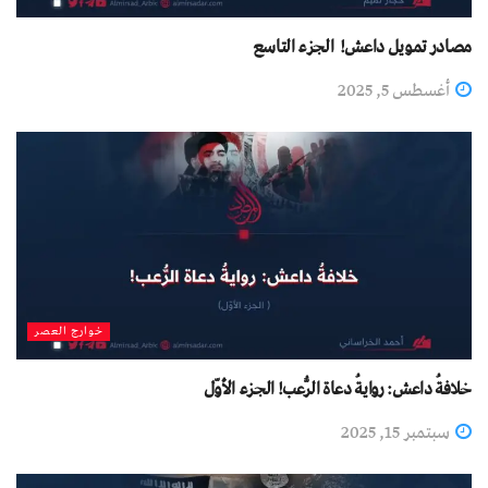
مصادر تمويل داعش! الجزء التاسع
أغسطس 5, 2025
خوارج العصر
خلافةُ داعش: روايةُ دعاة الرُّعب! الجزء الأوّل
سبتمبر 15, 2025