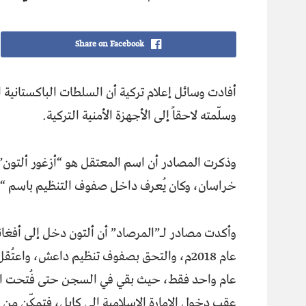
Share on Facebook
أفادت وسائل إعلام تركية أن السلطات الباكستانية ا
وسلّمته لاحقاً إلى الأجهزة الأمنية التركية.
وذكرت المصادر أن اسم المعتقل هو “أزغور ألتون”،
خراسان، وكان يُعرف داخل صفوف التنظيم باسم “أب
وأكدت مصادر لـ”المرصاد” أن ألتون دخل إلى أفغا
عام 2018م، والتحق بصفوف تنظيم داعش، واعتُق
عام واحد فقط، حيث بقي في السجن حتى فُتحت 
عقب دخول الإمارة الإسلامية إلى كابل، فتمكّن من ا