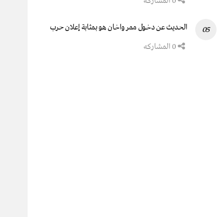
0 المشاركه
الحديث عن دخول ممر واخان هو بمثابة إعلان حرب
0 المشاركه