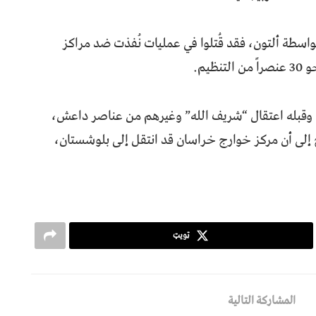
واسطة ألتون، فقد قُتلوا في عمليات نُفذت ضد مراكز
يم.
، وقبله اعتقال “شريف الله” وغيرهم من عناصر داعش،
لى أن مركز خوارج خراسان قد انتقل إلى بلوشستان،
ټویټ
المشاركة التالية