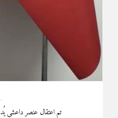
تم اعتقال عنصر داعشي يُدع