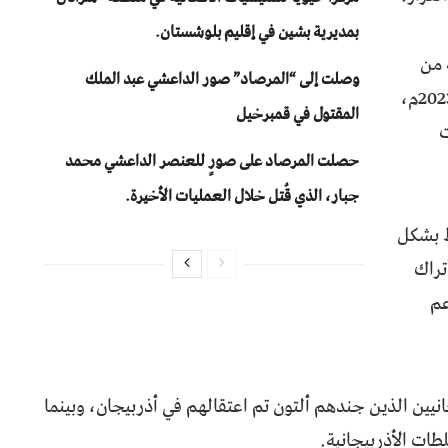
بمديرية بشين في إقليم بلوشستان.
 من
وصلت إلى “المرصاد” صور الداعشي عبد الملك
السجن في عام 2021م، ثم فرّ إلى بلوشستان عام 2023م،
المقتول في قمبرخيل
ت
حصلت المرصاد على صورٍ للعنصر الداعشي محمد
جبار، الذي قُتل خلال العمليات الأخيرة.
ط بشكل
تراك
عم
نيين الذين جندهم ألتون تم اعتقالهم في أذربيجان، وبينما
طات الأذربيجانية.