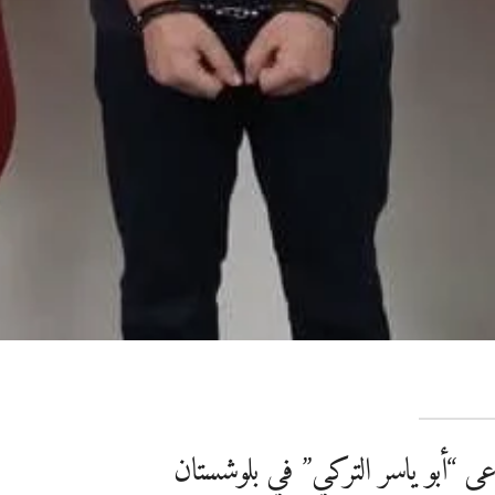
ى “أبو ياسر التركي” في بلوشستان