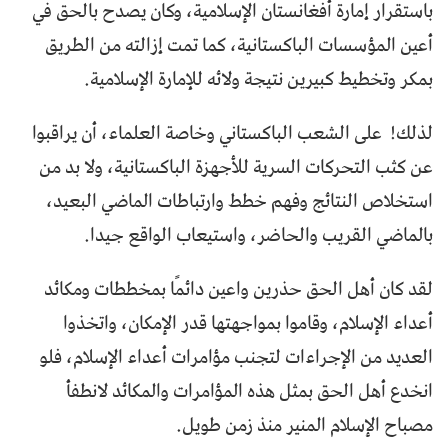
باستقرار إمارة أفغانستان الإسلامية، وكان يصدح بالحق في
أعين المؤسسات الباكستانية، كما تمت إزالته من الطريق
بمكر وتخطيط كبيرين نتيجة ولائه للإمارة الإسلامية.
لذلك! على الشعب الباكستاني وخاصة العلماء، أن يراقبوا
عن كثب التحركات السرية للأجهزة الباكستانية، ولا بد من
استخلاص النتائج وفهم خطط وارتباطات الماضي البعيد،
بالماضي القريب والحاضر، واستيعاب الواقع جيدا.
لقد كان أهل الحق حذرين واعين دائمًا بمخططات ومكائد
أعداء الإسلام، وقاموا بمواجهتها قدر الإمكان، واتخذوا
العديد من الإجراءات لتجنب مؤامرات أعداء الإسلام، فلو
انخدع أهل الحق بمثل هذه المؤامرات والمكائد لانطفأ
مصباح الإسلام المنير منذ زمن طويل.