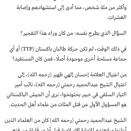
وأكثر من مئة شخص، مما أدى إلى استشهادهم وإصابة
العشرات.
السؤال الذي يطرح نفسه: من كان وراء هذا التفجير؟
في ذلك الوقت، لم تكن حركة طالبان باكستان (TTP) أو أي
جماعة مسلحة أخرى موجودة أصلًا، فمن كان المستفيد؟
من اغتيال العلامة إحسان إلهي ظهير (رحمه الله)، إلى
اغتيال الشيخ عبدالحميد رحمتي (رحمه الله)، نائب أمير
التيار السلفي في خيبر بختونخوا، نرى أن الجيش الباكستاني
هو المسؤول الأول عن قتل المئات من علماء أهل الحديث.
الشيخ عبدالحميد رحمتي (رحمه الله) كان من العلماء الذين
أعلنوا مبايعتهم للإمارة الإسلامية قبل أشهر قليلة من فتح