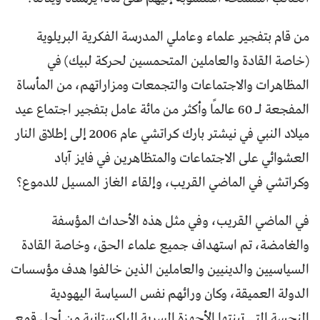
من قام بتفجير علماء وعاملي المدرسة الفكرية البريلوية
(خاصة القادة والعاملين المتحمسين لحركة لبيك) في
المظاهرات والاجتماعات والتجمعات ومزاراتهم، من المأساة
المفجعة لـ 60 عالمًا وأكثر من مائة عامل بتفجير اجتماع عيد
ميلاد النبي في نيشتر بارك كراتشي عام 2006 إلى إطلاق النار
العشوائي على الاجتماعات والمتظاهرين في فايز آباد
وكراتشي في الماضي القريب، وإلقاء الغاز المسيل للدموع؟
في الماضي القريب، وفي مثل هذه الأحداث المؤسفة
والغامضة، تم استهداف جميع علماء الحق، وخاصة القادة
السياسيين والدينيين والعاملين الذين خالفوا هدف مؤسسات
الدولة العميقة، وكان ورائهم نفس السياسة اليهودية
النجسة التي تبنتها الأجهزة السرية الباكستانية من أجل قمع